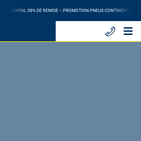
Passer
TINENTAL 38% DE REMISE – PROMOTION PNEUS CONTINENTAL 38% D
au
contenu