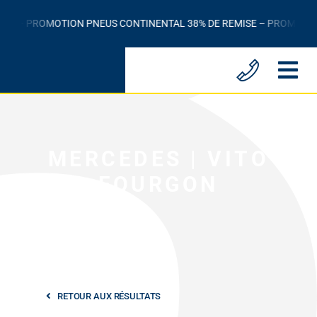
Passer
PROMOTION PNEUS CONTINENTAL 38% DE REMISE – PROMOTION PNE
au
contenu
MERCEDES | VITO
FOURGON
RETOUR AUX RÉSULTATS