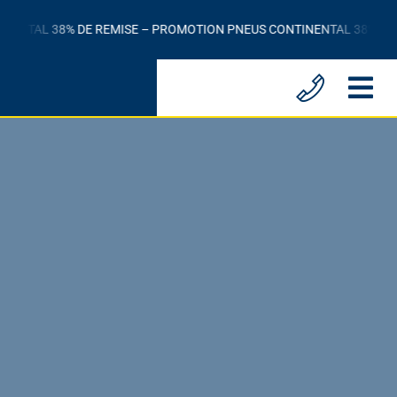
Passer
NTAL 38% DE REMISE – PROMOTION PNEUS CONTINENTAL 38% DE RE
au
contenu